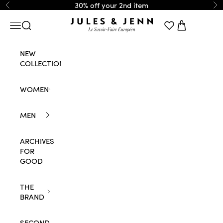
Skip to content
30% off your 2nd item
Previous
Ne
JULES & JENN
Navigation menu
Search
Cart
NEW
COLLECTION
WOMEN
MEN
ARCHIVES
FOR
GOOD
THE
BRAND
SECOND