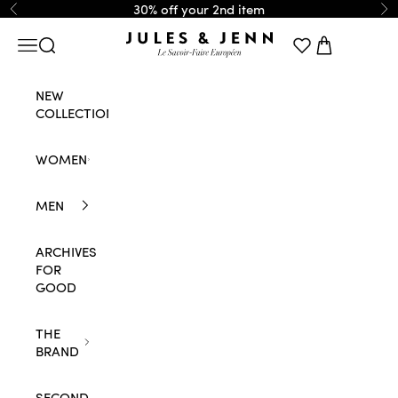
Skip to content
30% off your 2nd item
Previous
Ne
JULES & JENN
Navigation menu
Search
Cart
NEW
COLLECTION
WOMEN
MEN
ARCHIVES
FOR
GOOD
THE
BRAND
SECOND