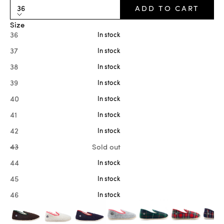
36
ADD TO CART
Size
36
In stock
37
In stock
38
In stock
39
In stock
40
In stock
41
In stock
42
In stock
43
Sold out
44
In stock
45
In stock
46
In stock