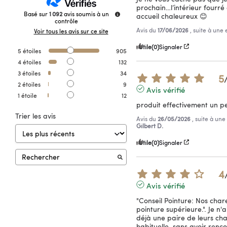
prochain…l’intérieur fourr
Basé sur
1 092
avis soumis à un
accueil chaleureux 😊
contrôle
Avis du
17/06/2026
, suite à une
Voir tous les avis sur ce site
Utile
(0)
Signaler
5
étoiles
905
4
étoiles
132
3
étoiles
34
5
2
étoiles
9
Avis vérifié
1
étoile
12
produit effectivement un pe
Trier les avis
Avis du
26/05/2026
, suite à un
Gilbert D.
Utile
(0)
Signaler
4
Avis vérifié
"Conseil Pointure: Nos charen
pointure supérieure.". Je n'ai
déjà une paire de leurs cha
habituelle, sans avoir renco