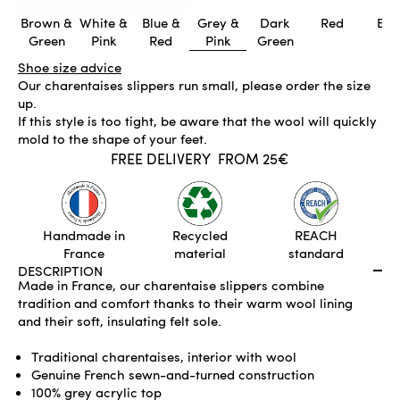
Brown &
White &
Blue &
Grey &
Dark
Red
Blu
Green
Pink
Red
Pink
Green
Shoe size advice
Our charentaises slippers run small, please order the size
up.
If this style is too tight, be aware that the wool will quickly
mold to the shape of your feet.
FREE DELIVERY
FROM 25€
IN STOCK
ADD TO CART
Handmade in
Recycled
REACH
France
material
standard
DESCRIPTION
Made in France, our charentaise slippers combine
tradition and comfort thanks to their warm wool lining
and their soft, insulating felt sole.
Traditional charentaises, interior with wool
Genuine French sewn-and-turned construction
100% grey acrylic top