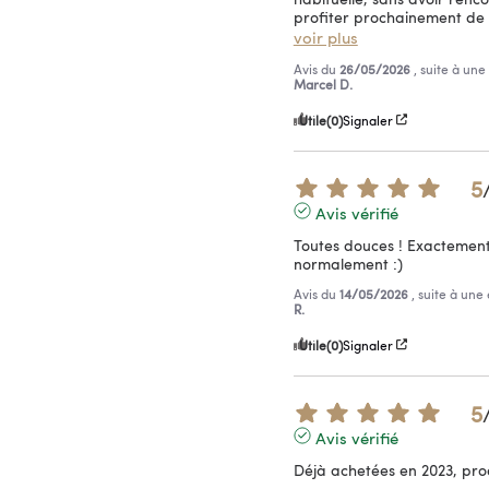
profiter prochainement de 
voir plus
Avis du
26/05/2026
, suite à un
Marcel D.
Utile
(0)
Signaler
5
Avis vérifié
Toutes douces ! Exactement 
normalement :)
Avis du
14/05/2026
, suite à un
R.
Utile
(0)
Signaler
5
Avis vérifié
Déjà achetées en 2023, pro