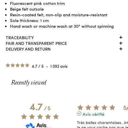
Fluorescent pink cotton trim
Beige felt outsole
Resin-coated felt, non-slip and moisture-resistant
Sole thickness: 1 cm
Hand wash or machine wash at 30° without spinning
TRACEABILITY
FAIR AND TRANSPARENT PRICE
DELIVERY AND RETURN
4.7
/
5
-
1 092
avis
Recently viewed
4.7
5
/
5
Avis vérifié
Très belles charentaises…in
Je ne vous cache pas que je 