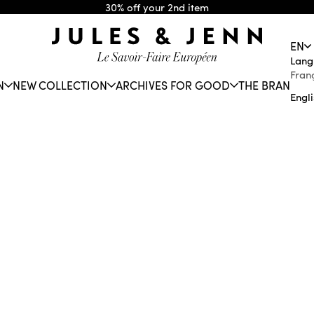
30% off your 2nd item
JULES & JENN
EN
Lang
Fran
N
NEW COLLECTION
ARCHIVES FOR GOOD
THE BRAND
Engl