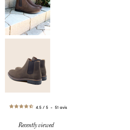
4.5
/
5
-
51
avis
Recently viewed