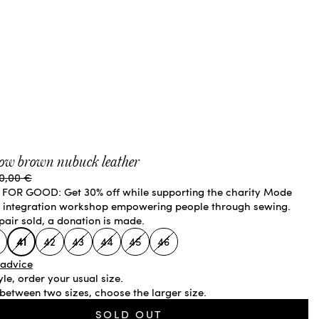
low brown nubuck leather
gular price
0,00 €
FOR GOOD: Get 30% off while supporting the charity Mode
n integration workshop empowering people through sewing.
pair sold, a donation is made.
41
42
43
44
45
46
 advice
tyle, order your usual size.
 between two sizes, choose the larger size.
SOLD OUT