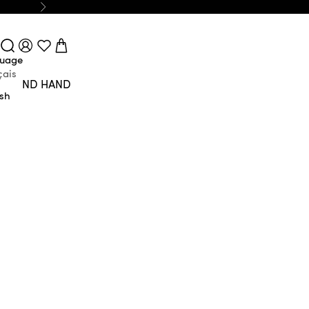
Next
Login
Search
Cart
uage
çais
SECOND HAND
ish