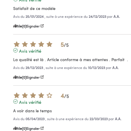
Satisfait de ce modèle
Avis du
25/01/2024
, suite à une expérience du
24/12/2023
par
A.A.
Utile
(0)
Signaler
5
/
5
Avis vérifié
La qualité est là . Article conforme à mes attentes . Parfait  .
Avis du
29/12/2023
, suite à une expérience du
10/12/2023
par
A.A.
Utile
(0)
Signaler
4
/
5
Avis vérifié
A voir dans le temps
Avis du
05/04/2023
, suite à une expérience du
22/03/2023
par
A.A.
Utile
(0)
Signaler