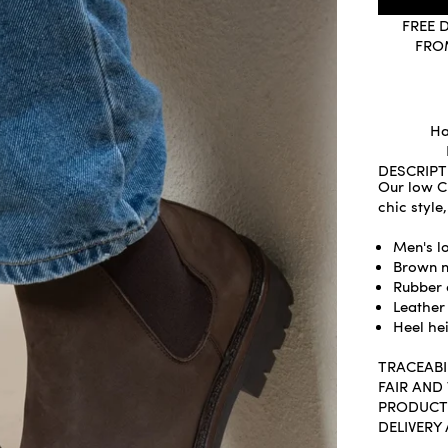
FREE 
FRO
Ha
DESCRIPT
Our low C
chic style
Men's l
Brown n
Rubber 
Leather 
Heel he
TRACEABI
FAIR AND
PRODUCT
DELIVERY