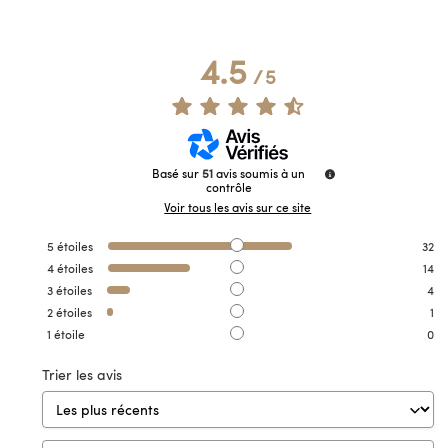
4.5
/
5
Basé sur
51
avis soumis à un
contrôle
Voir tous les avis sur ce site
5
étoiles
32
4
étoiles
14
3
étoiles
4
2
étoiles
1
1
étoile
0
Trier les avis