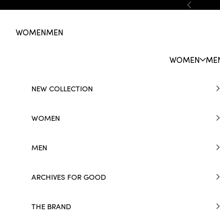
Skip to content
Previous
WOMEN
MEN
WOMEN
ME
NEW COLLECTION
WOMEN
MEN
ARCHIVES FOR GOOD
THE BRAND