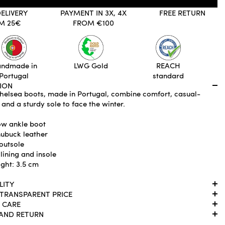
DELIVERY
PAYMENT IN 3X, 4X
FREE RETURN
M 25€
FROM €100
ndmade in
LWG Gold
REACH
Portugal
standard
ION
helsea boots, made in Portugal, combine comfort, casual-
, and a sturdy sole to face the winter.
ow ankle boot
ubuck leather
outsole
lining and insole
ight: 3.5 cm
LITY
 TRANSPARENT PRICE
 CARE
 AND RETURN