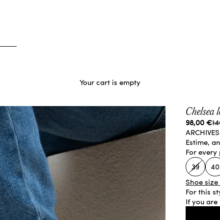
Your cart is empty
Chelsea 
Sale price
Re
98,00 €
14
ARCHIVES 
Estime, a
For every 
39
40
Shoe size
For this s
If you are