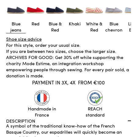
Blue
Red
Blue &
Khaki
White &
Blue
Ligh
jeans
Red
Red
chevron
Blu
Shoe size advice
For this style, order your usual size.
If you are between two sizes, choose the larger size.
ARCHIVES FOR GOOD: Get 30% off while supporting the
charity Mode Estime, an integration workshop
empowering people through sewing. For every pair sold, a
donation is made.
PAYMENT IN 3X, 4X
FROM €100
ONLY 1 LEFT
ADD TO CART
Handmade in
REACH
France
standard
DESCRIPTION
A symbol of the traditional know-how of the French
Basque Country, our espadrilles will quickly become an