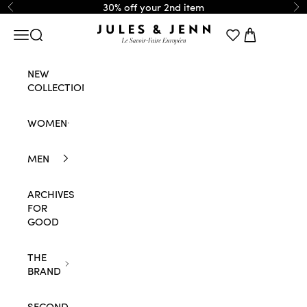
Skip to content
30% off your 2nd item
Previous
Ne
JULES & JENN
Navigation menu
Search
Cart
NEW
COLLECTION
WOMEN
MEN
ARCHIVES
FOR
GOOD
THE
BRAND
SECOND