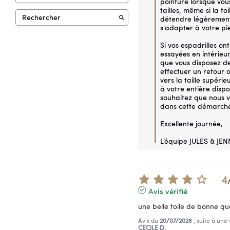
pointure lorsque vous
tailles, même si la to
détendre légèrement 
s'adapter à votre pie
Si vos espadrilles on
essayées en intérieur
que vous disposez de
effectuer un retour 
vers la taille supérie
à votre entière dispos
souhaitez que nous 
dans cette démarche
Excellente journée,

L’équipe JULES & JEN
4
Avis vérifié
une belle toile de bonne qu
Avis du
20/07/2026
, suite à un
CECILE D.