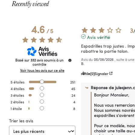
Recently viewed
4.6
3
/
5
Avis vérifié
Espadrilles trop justes . Imp
rabattre la partie talon.
Avis du
05/08/2026
, suite à un
Basé sur
332
avis soumis à un
B.
contrôle
Voir tous les avis sur ce site
Utile
(0)
Signaler
5
étoiles
251
Réponse de
julesjenn.
4
étoiles
45
Bonjour Monsieur,

3
étoiles
24
2
étoiles
4
Nous vous remercions
1
étoile
8
Nous sommes navrés 
espadrilles s'avèrent 
Trier les avis
Pour ce modèle, nous 
choisir une taille au-