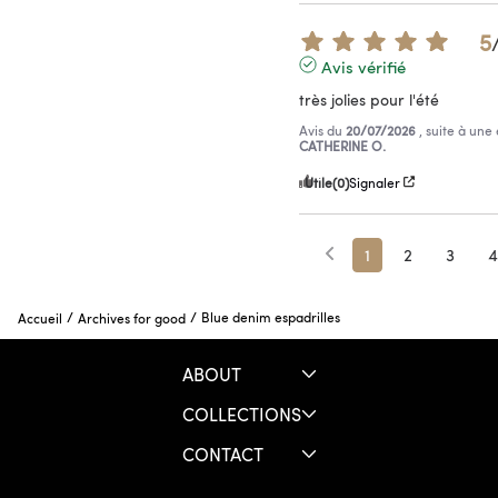
5
Avis vérifié
très jolies pour l'été
Avis du
20/07/2026
, suite à un
CATHERINE O.
Utile
(0)
Signaler
1
2
3
4
/
/
Blue denim espadrilles
Accueil
Archives for good
ABOUT
COLLECTIONS
CONTACT