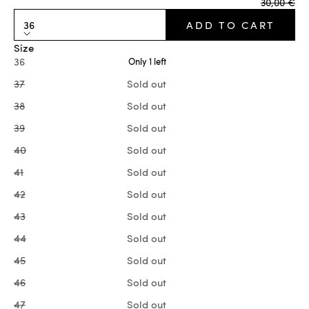
Regular pr
30,00 €
36
ADD TO CART
Size
36
Only 1 left
37
Sold out
38
Sold out
39
Sold out
40
Sold out
41
Sold out
42
Sold out
43
Sold out
44
Sold out
45
Sold out
46
Sold out
47
Sold out