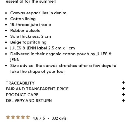
essential for the summer!
Canvas espadrilles in denim
Cotton lining
18-thread jute insole
Rubber outsole
Sole thickness: 2 cm
Beige topstitching
JULES & JENN label 2.5 cm x 1 cm
Delivered in their organic cotton pouch by JULES &
JENN
Size advice: the canvas stretches after a few days to
take the shape of your foot
TRACEABILITY
FAIR AND TRANSPARENT PRICE
PRODUCT CARE
DELIVERY AND RETURN
4.6
/
5
-
332
avis