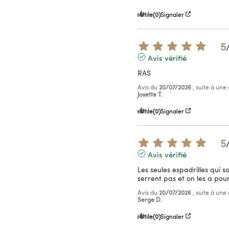
Utile
(0)
Signaler
5
Avis vérifié
RAS
Avis du
20/07/2026
, suite à un
Josette T.
Utile
(0)
Signaler
5
Avis vérifié
Les seules espadrilles qui so
serrent pas et on les a pou
Avis du
20/07/2026
, suite à un
Serge D.
Utile
(0)
Signaler