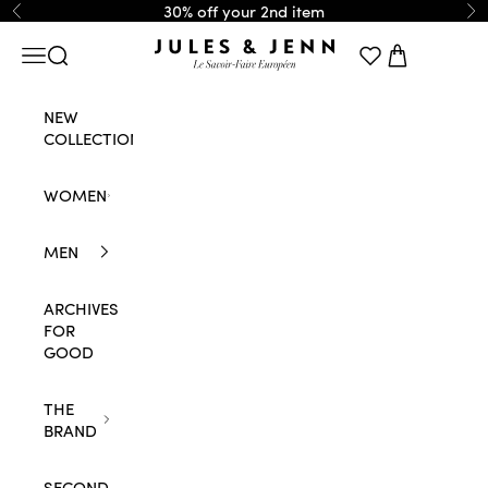
Skip to content
30% off your 2nd item
Previous
Ne
JULES & JENN
Navigation menu
Search
Cart
NEW
COLLECTION
WOMEN
MEN
ARCHIVES
FOR
GOOD
THE
BRAND
SECOND