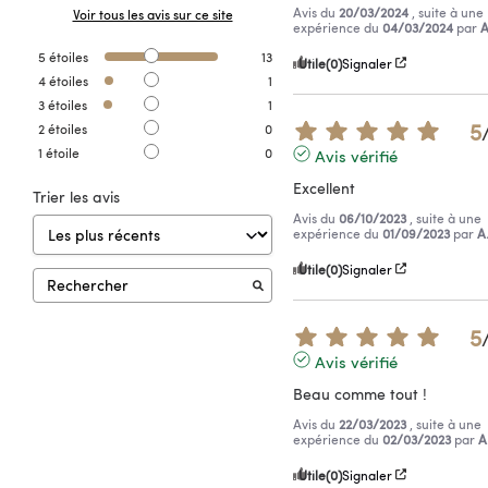
Avis du
20/03/2024
, suite à une
Voir tous les avis sur ce site
expérience du
04/03/2024
par
A
5
étoiles
13
Utile
(0)
Signaler
4
étoiles
1
3
étoiles
1
5
2
étoiles
0
1
étoile
0
Avis vérifié
Excellent
Trier les avis
Avis du
06/10/2023
, suite à une
expérience du
01/09/2023
par
A
Utile
(0)
Signaler
5
Avis vérifié
Beau comme tout !
Avis du
22/03/2023
, suite à une
expérience du
02/03/2023
par
A
Utile
(0)
Signaler