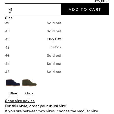
Regular pr
125,00 €
41
ADD TO CART
Size
39
Sold out
40
Sold out
41
Only 1 left
42
In stock
43
Sold out
44
Sold out
45
Sold out
Blue
Khaki
Shoe size advice
For this style, order your usual size.
If you are between two sizes, choose the smaller size.