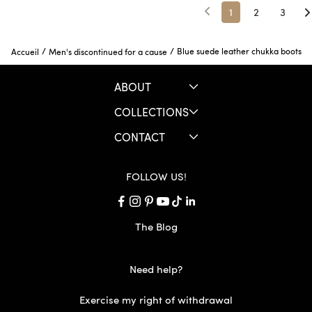
1
2
3
/
/
Blue suede leather chukka boots
Accueil
Men's discontinued for a cause
ABOUT
COLLECTIONS
CONTACT
FOLLOW US!
The Blog
Need help?
Exercise my right of withdrawal