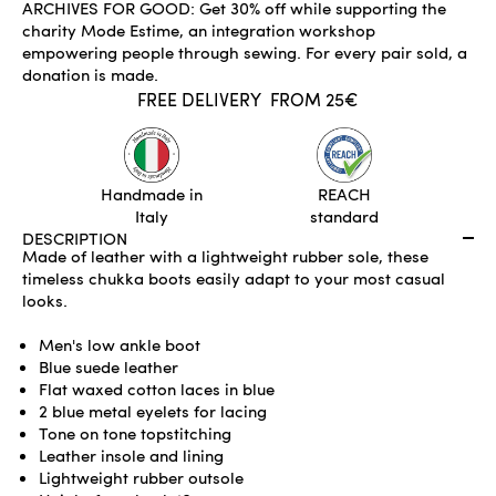
ARCHIVES FOR GOOD: Get 30% off while supporting the
charity Mode Estime, an integration workshop
empowering people through sewing. For every pair sold, a
donation is made.
FREE DELIVERY
FROM 25€
ONLY 1 LEFT
ADD TO CART
Handmade in
REACH
Italy
standard
DESCRIPTION
Made of leather with a lightweight rubber sole, these
timeless chukka boots easily adapt to your most casual
looks.
Men's low ankle boot
Blue suede leather
Flat waxed cotton laces in blue
2 blue metal eyelets for lacing
Tone on tone topstitching
Leather insole and lining
Lightweight rubber outsole