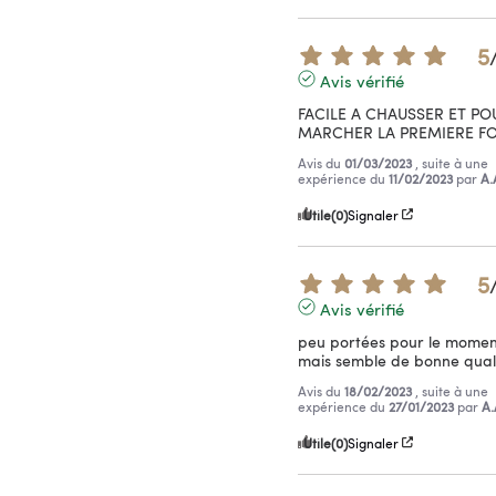
5
Avis vérifié
FACILE A CHAUSSER ET POU
MARCHER LA PREMIERE FO
Avis du
01/03/2023
, suite à une
expérience du
11/02/2023
par
A.
Utile
(0)
Signaler
5
Avis vérifié
peu portées pour le moment
mais semble de bonne quali
Avis du
18/02/2023
, suite à une
expérience du
27/01/2023
par
A.
Utile
(0)
Signaler