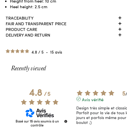
Height from heel: 10 cm
Heel height: 2.5 cm
TRACEABILITY
FAIR AND TRANSPARENT PRICE
PRODUCT CARE
DELIVERY AND RETURN
4.8
/
5
-
15
avis
Recently viewed
4.8
5
/
5
Avis vérifié
Design très simple et classiq
Parfait pour la vie de tous le
jours et parfois même pour l
Basé sur
15
avis soumis à un
boulot ;)
contrôle