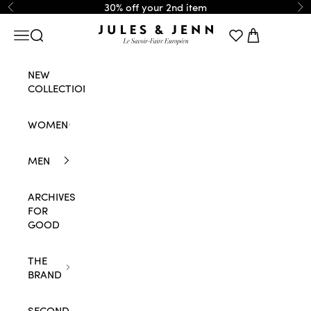
Skip to content
30% off your 2nd item
Previous
Ne
JULES & JENN
Navigation menu
Search
Cart
NEW
COLLECTION
WOMEN
MEN
ARCHIVES
FOR
GOOD
THE
BRAND
SECOND