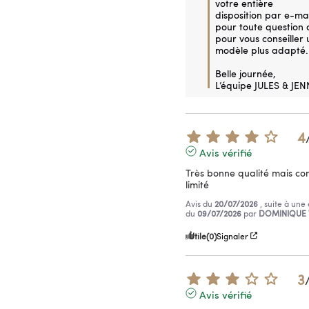
votre entière 
disposition par e-mail
pour toute question o
pour vous conseiller u
modèle plus adapté.

Belle journée,

L’équipe JULES & JEN
4
Avis vérifié
Très bonne qualité mais con
limité
Avis du
20/07/2026
, suite à une
du
09/07/2026
par
DOMINIQUE 
Utile
(0)
Signaler
3
Avis vérifié