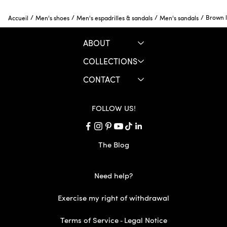
/
/
/
/
Brown l
Accueil
Men's shoes
Men's espadrilles & sandals
Men's sandals
ABOUT
COLLECTIONS
CONTACT
FOLLOW US!
The Blog
Need help?
Exercise my right of withdrawal
Terms of Service
Legal Notice
-