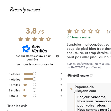
Recently viewed
3.8
1
/
5
/
Avis vérifié
Sandales mal coupées : san
coup de pied bien trop dans
chaussure, et trop étroite, l
Basé sur
19
avis soumis à un
peut pas aller jusqu’au bou
contrôle
Avis du
28/07/2026
, suite à une
Voir tous les avis sur ce site
du
11/07/2026
par
Claire J.
5
étoiles
7
Utile
(0)
Signaler
4
étoiles
7
3
étoiles
2
Réponse de
2
étoiles
1
julesjenn.com
1
étoile
2
Bonjour Madame,

Nous vous remercions
pour votre retour. 

Trier les avis
Nous sommes navrés 