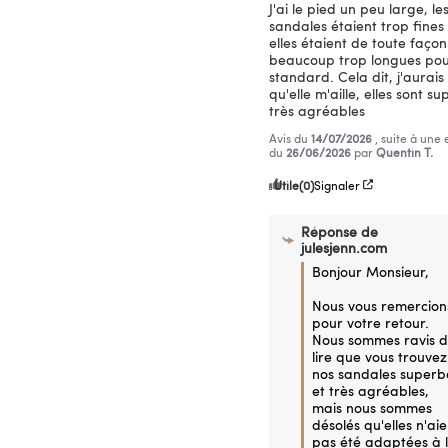
J'ai le pied un peu large, les
sandales étaient trop fines 
elles étaient de toute façon 
beaucoup trop longues pour
standard. Cela dit, j'aurais
qu'elle m'aille, elles sont sup
très agréables
Avis du
14/07/2026
, suite à une
du
26/06/2026
par
Quentin T.
Utile
(0)
Signaler
Réponse de
julesjenn.com
Bonjour Monsieur,

Nous vous remercions
pour votre retour. 
Nous sommes ravis d
lire que vous trouvez 
nos sandales superbe
et très agréables, 
mais nous sommes 
désolés qu'elles n'aien
pas été adaptées à l