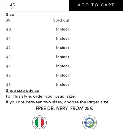
45
ADD TO CART
Size
39
Sold out
40
In stock
41
In stock
42
In stock
43
In stock
44
In stock
45
In stock
46
In stock
Shoe size advice
For this style, order your usual size.
If you are between two sizes, choose the larger size.
FREE DELIVERY
FROM 25€
IN STOCK
ADD TO CART