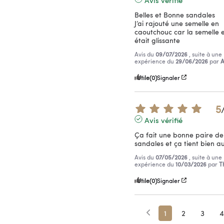
Belles et Bonne sandales 

J’ai rajouté une semelle en 
caoutchouc car la semelle en
était glissante
Avis du
09/07/2026
, suite à une
expérience du
29/06/2026
par
A
Utile
(0)
Signaler
5
Avis vérifié
Ça fait une bonne paire de 
sandales et ça tient bien a
Avis du
07/05/2026
, suite à une
expérience du
10/03/2026
par
T
Utile
(0)
Signaler
1
2
3
4