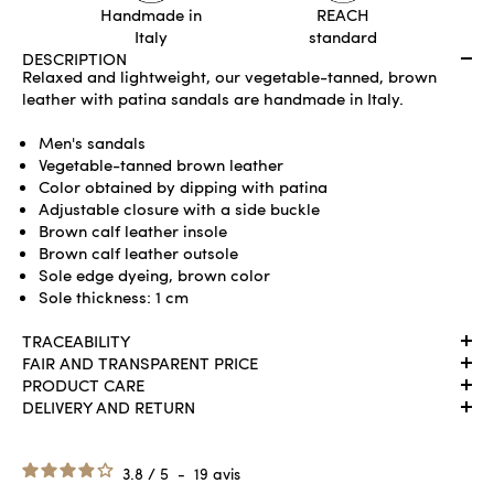
Handmade in
REACH
Italy
standard
DESCRIPTION
Relaxed and lightweight, our vegetable-tanned, brown
leather with patina sandals are handmade in Italy.
Men's sandals
Vegetable-tanned brown leather
Color obtained by dipping with patina
Adjustable closure with a side buckle
Brown calf leather insole
Brown calf leather outsole
Sole edge dyeing, brown color
Sole thickness: 1 cm
TRACEABILITY
FAIR AND TRANSPARENT PRICE
PRODUCT CARE
DELIVERY AND RETURN
3.8
/
5
-
19
avis