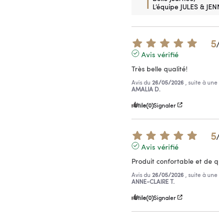
L’équipe JULES & JEN
5
Avis vérifié
Très belle qualité!
Avis du
26/05/2026
, suite à un
AMALIA D.
Utile
(0)
Signaler
5
Avis vérifié
Produit confortable et de q
Avis du
26/05/2026
, suite à un
ANNE-CLAIRE T.
Utile
(0)
Signaler