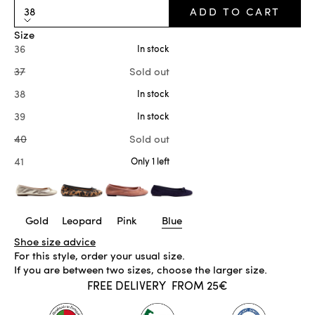
38
ADD TO CART
Size
36
In stock
37
Sold out
38
In stock
39
In stock
40
Sold out
41
Only 1 left
Gold
Leopard
Pink
Blue
Shoe size advice
For this style, order your usual size.
If you are between two sizes, choose the larger size.
FREE DELIVERY
FROM 25€
IN STOCK