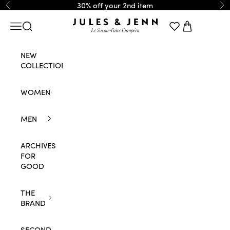
Skip to content
30% off your 2nd item
Previous
Ne
JULES & JENN
Navigation menu
Search
Cart
NEW
COLLECTION
WOMEN
MEN
ARCHIVES
FOR
GOOD
THE
BRAND
SECOND