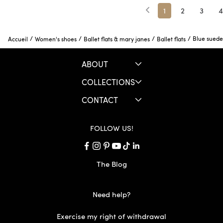
1
2
3
4
/
/
/
/
Blue suede 
Accueil
Women's shoes
Ballet flats & mary janes
Ballet flats
ABOUT
COLLECTIONS
CONTACT
FOLLOW US!
The Blog
Need help?
Exercise my right of withdrawal