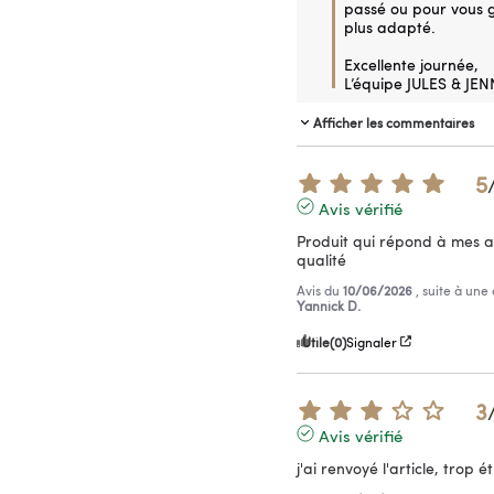
passé ou pour vous g
plus adapté.

Excellente journée,

L’équipe JULES & JEN
Afficher les commentaires
5
Avis vérifié
Produit qui répond à mes at
qualité
Avis du
10/06/2026
, suite à un
Yannick D.
Utile
(0)
Signaler
3
Avis vérifié
j'ai renvoyé l'article, trop ét