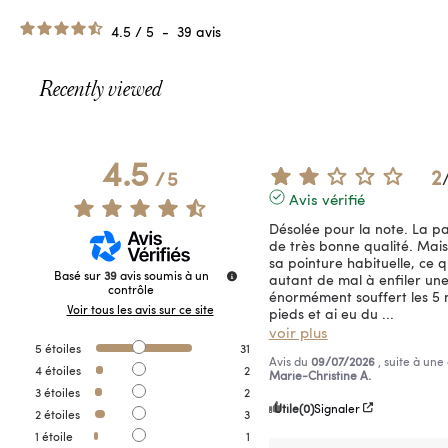
4.5
/
5
-
39
avis
Recently viewed
4.5
2
/
5
Avis vérifié
Désolée pour la note. La pai
de très bonne qualité. Mais 
sa pointure habituelle, ce que
Basé sur
39
avis soumis à un
autant de mal à enfiler une 
contrôle
énormément souffert les 5 m
Voir tous les avis sur ce site
pieds et ai eu du 
...
voir plus
5
étoiles
31
Avis du
09/07/2026
, suite à un
4
étoiles
2
Marie-Christine A.
3
étoiles
2
Utile
(0)
Signaler
2
étoiles
3
1
étoile
1