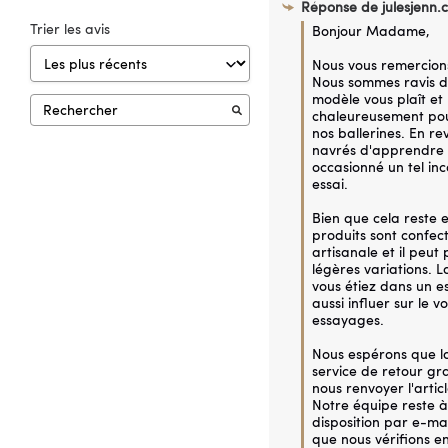
Réponse de
julesjenn.
Trier les avis
Bonjour Madame,

Nous vous remercions
Nous sommes ravis de
modèle vous plaît et
chaleureusement pour
nos ballerines. En r
navrés d'apprendre 
occasionné un tel inco
essai.

Bien que cela reste 
produits sont confec
artisanale et il peut 
légères variations. L
vous étiez dans un es
aussi influer sur le v
essayages.

Nous espérons que la 
service de retour gra
nous renvoyer l'articl
Notre équipe reste à 
disposition par e-mai
que nous vérifions ens