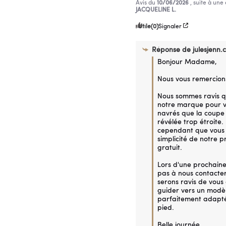
Avis du
10/06/2026
, suite à un
JACQUELINE L.
Utile
(0)
Signaler
Réponse de
julesjenn.
Bonjour Madame,

Nous vous remercions
Nous sommes ravis qu
notre marque pour vo
navrés que la coupe 
révélée trop étroite.
cependant que vous 
simplicité de notre p
gratuit.

Lors d'une prochaine
pas à nous contacter
serons ravis de vous c
guider vers un modèle
parfaitement adapté 
pied.

Belle journée,
