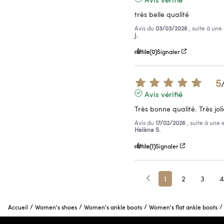
très belle qualité
Avis du
03/03/2026
, suite à un
J.
Utile
(0)
Signaler
5
Avis vérifié
Très bonne qualité. Très joli
Avis du
17/02/2026
, suite à une
Hélène S.
Utile
(1)
Signaler
1
2
3
4
/
/
/
/
Accueil
Women's shoes
Women's ankle boots
Women's flat ankle boots