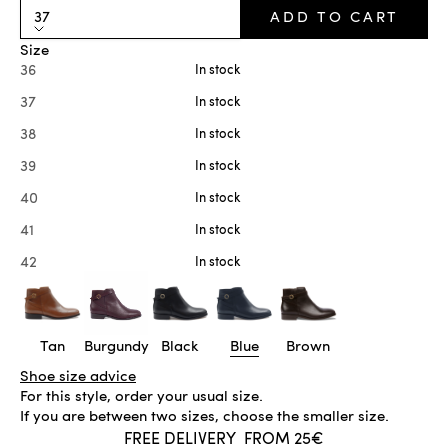
37
ADD TO CART
Size
36
In stock
37
In stock
38
In stock
39
In stock
40
In stock
41
In stock
42
In stock
Tan
Burgundy
Black
Blue
Brown
Shoe size advice
For this style, order your usual size.
If you are between two sizes, choose the smaller size.
FREE DELIVERY
FROM 25€
IN STOCK