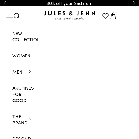
Skip to content
30% off your 2nd item
Previous
Ne
JULES & JENN
Navigation menu
Search
Cart
NEW
COLLECTION
WOMEN
MEN
ARCHIVES
FOR
GOOD
THE
BRAND
SECOND