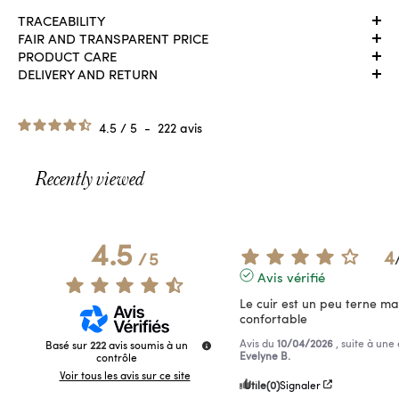
TRACEABILITY
FAIR AND TRANSPARENT PRICE
PRODUCT CARE
DELIVERY AND RETURN
4.5
/
5
-
222
avis
Recently viewed
4.5
4
/
5
Avis vérifié
Le cuir est un peu terne mai
confortable
Avis du
10/04/2026
, suite à un
Basé sur
222
avis soumis à un
Evelyne B.
contrôle
Voir tous les avis sur ce site
Utile
(0)
Signaler