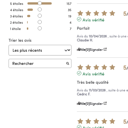
5
étoiles
157
4
étoiles
35
5
3
étoiles
19
Avis vérifié
2
étoiles
4
Parfait
1
étoile
7
Avis du
10/04/2026
, suite à un
Trier les avis
Claudie H.
Utile
(0)
Signaler
5
Avis vérifié
Très belle qualité
Avis du
11/03/2026
, suite à une
Cédric F.
Utile
(0)
Signaler
5
Avis vérifié