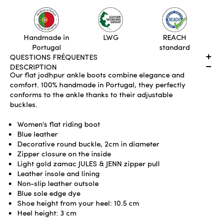
ADD TO CART
Handmade in
LWG
REACH
Portugal
standard
QUESTIONS FRÉQUENTES
DESCRIPTION
Our flat jodhpur ankle boots combine elegance and
comfort. 100% handmade in Portugal, they perfectly
conforms to the ankle thanks to their adjustable
buckles.
Women's flat riding boot
Blue leather
Decorative round buckle, 2cm in diameter
Zipper closure on the inside
Light gold zamac JULES & JENN zipper pull
Leather insole and lining
Non-slip leather outsole
Blue sole edge dye
Shoe height from your heel: 10.5 cm
Heel height: 3 cm