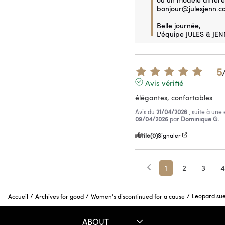
bonjour@julesjenn.co
Belle journée,

L'équipe JULES & JEN
5
Avis vérifié
élégantes, confortables
Avis du
21/04/2026
, suite à une
09/04/2026
par
Dominique G.
Utile
(0)
Signaler
1
2
3
4
/
/
/
Leopard sue
Accueil
Archives for good
Women's discontinued for a cause
ABOUT