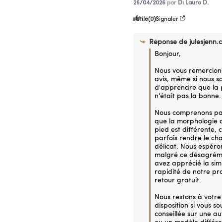
26/04/2026
par
Di Lauro D.
Utile
(0)
Signaler
Réponse de
julesjenn.
Bonjour,

Nous vous remercions
avis, même si nous s
d'apprendre que la p
n'était pas la bonne.

Nous comprenons par
que la morphologie 
pied est différente, c
parfois rendre le choix
délicat. Nous espéron
malgré ce désagréme
avez apprécié la simpl
rapidité de notre pr
retour gratuit.

Nous restons à votre 
disposition si vous so
conseillée sur une au
ou un modèle différen