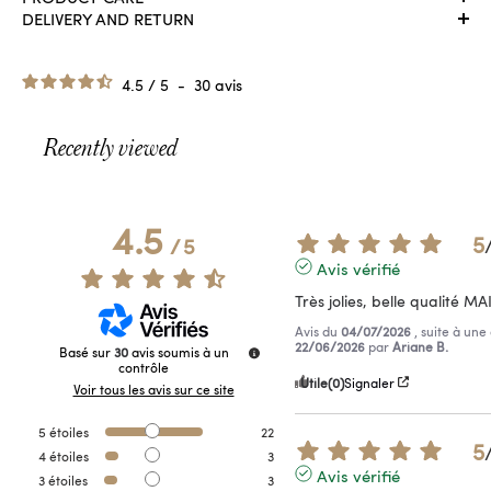
DELIVERY AND RETURN
4.5
/
5
-
30
avis
Recently viewed
4.5
5
/
5
Avis vérifié
Très jolies, belle qualité MAI
Avis du
04/07/2026
, suite à un
22/06/2026
par
Ariane B.
Basé sur
30
avis soumis à un
contrôle
Utile
(0)
Signaler
Voir tous les avis sur ce site
5
étoiles
22
5
4
étoiles
3
Avis vérifié
3
étoiles
3