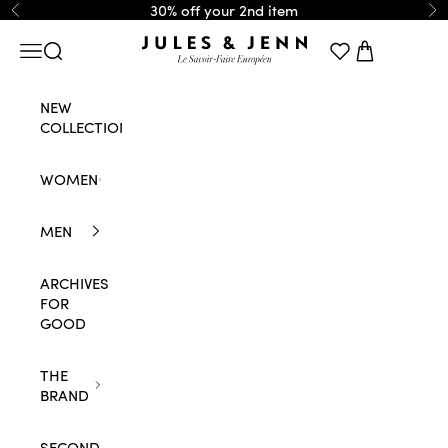
Skip to content
30% off your 2nd item
Previous
Ne
JULES & JENN
Navigation menu
Search
Cart
NEW
COLLECTION
WOMEN
MEN
ARCHIVES
FOR
GOOD
THE
BRAND
SECOND