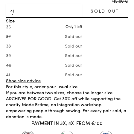
Regular pr
115,00 €
41
SOLD OUT
Size
36
Only 1 left
37
Sold out
38
Sold out
39
Sold out
40
Sold out
41
Sold out
Shoe size advice
For this style, order your usual size.
If you are between two sizes, choose the larger size.
ARCHIVES FOR GOOD: Get 30% off while supporting the
charity Mode Estime, an integration workshop
empowering people through sewing. For every pair sold, a
donation is made.
PAYMENT IN 3X, 4X
FROM €100
SOLD OUT