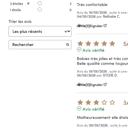
2
étoiles
2
Très confortable
1
étoile
0
Avis du
19/05/2026
, suite à un
04/05/2026
par
Nathalie C.
Trier les avis
Utile
(0)
Signaler
5
Avis vérifié
Babies très jolies et très co
Belle qualité comme toujour
Avis du
19/05/2026
, suite à un
05/05/2026
par
SYLVIE D.
Utile
(0)
Signaler
3
Avis vérifié
Malheureusement elle étais 
Avis du
06/05/2026
, suite à un