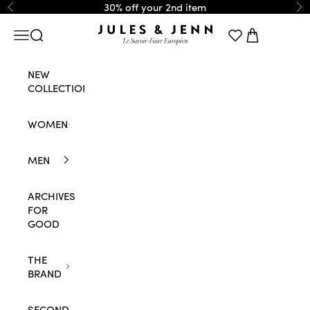
Skip to content
30% off your 2nd item
Previous
Ne
JULES & JENN
Navigation menu
Search
Cart
NEW
COLLECTION
WOMEN
MEN
ARCHIVES
FOR
GOOD
THE
BRAND
SECOND