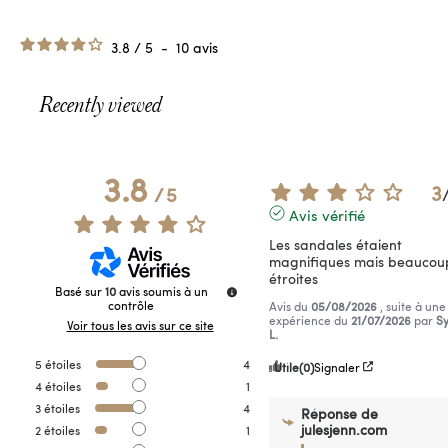
3.8
/
5
-
10
avis
Recently viewed
3.8
3
/
5
Avis vérifié
Les sandales étaient 
magnifiques mais beaucoup
étroites
Basé sur
10
avis soumis à un
contrôle
Avis du
05/08/2026
, suite à une
expérience du
21/07/2026
par
Sy
Voir tous les avis sur ce site
L.
5
étoiles
4
Utile
(0)
Signaler
4
étoiles
1
3
étoiles
4
Réponse de
julesjenn.com
2
étoiles
1