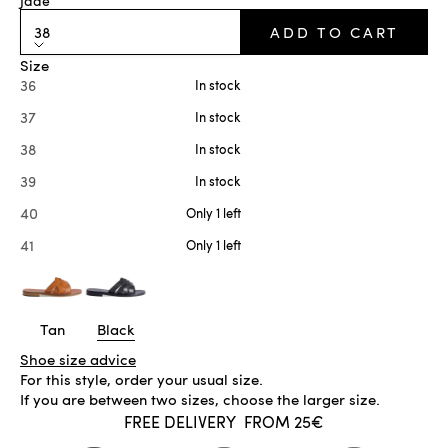
Jade
38
ADD TO CART
Size
36
In stock
37
In stock
38
In stock
39
In stock
40
Only 1 left
41
Only 1 left
Tan
Black
Shoe size advice
For this style, order your usual size.
If you are between two sizes, choose the larger size.
FREE DELIVERY
FROM 25€
IN STOCK