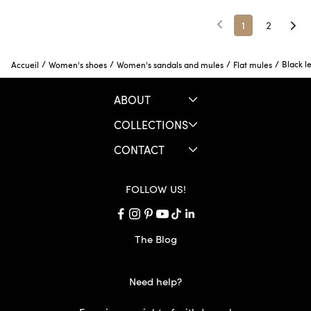
1
2
/
/
/
/
Black l
Accueil
Women's shoes
Women's sandals and mules
Flat mules
ABOUT
COLLECTIONS
CONTACT
FOLLOW US!
The Blog
Need help?