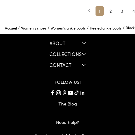
1
2
3
4
/
/
/
/
Black
Accueil
Women's shoes
Women's ankle boots
Heeled ankle boots
ABOUT
COLLECTIONS
CONTACT
FOLLOW US!
The Blog
Need help?