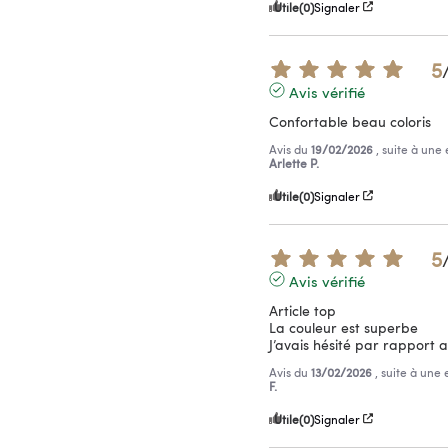
Utile
(0)
Signaler
5
Avis vérifié
Confortable beau coloris
Avis du
19/02/2026
, suite à un
Arlette P.
Utile
(0)
Signaler
5
Avis vérifié
Article top

La couleur est superbe 

J’avais hésité par rapport 
Avis du
13/02/2026
, suite à une
F.
Utile
(0)
Signaler