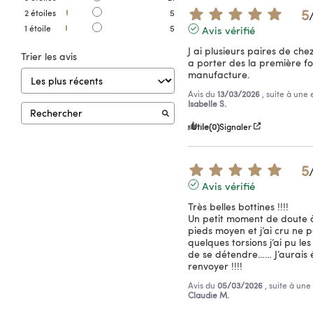
5
2
étoiles
5
1
étoile
5
Avis vérifié
J ai plusieurs paires de chez
Trier les avis
a porter des la première fois
manufacture.
Avis du
13/03/2026
, suite à une
Isabelle S.
Utile
(0)
Signaler
5
Avis vérifié
Très belles bottines !!!!

Un petit moment de doute à 
pieds moyen et j’ai cru ne p
quelques torsions j’ai pu les 
de se détendre…… J’aurais é
renvoyer !!!!
Avis du
05/03/2026
, suite à un
Claudie M.