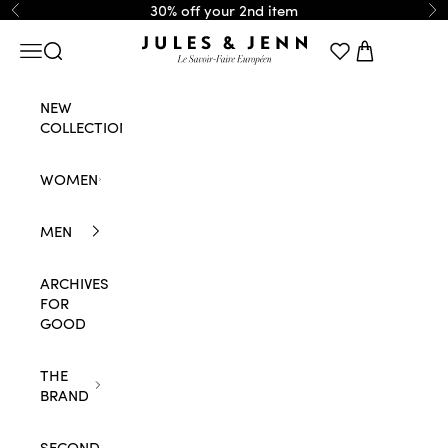
Skip to content
30% off your 2nd item
Previous
Ne
JULES & JENN
Navigation menu
Search
Cart
NEW
COLLECTION
WOMEN
MEN
ARCHIVES
FOR
GOOD
THE
BRAND
SECOND