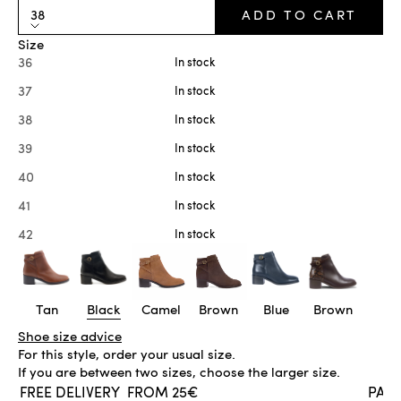
38
ADD TO CART
Size
36
In stock
37
In stock
38
In stock
39
In stock
40
In stock
41
In stock
42
In stock
Tan
Black
Camel
Brown
Blue
Brown
Shoe size advice
For this style, order your usual size.
If you are between two sizes, choose the larger size.
PAYMENT IN 3X, 4X
FROM €100
IN STOCK