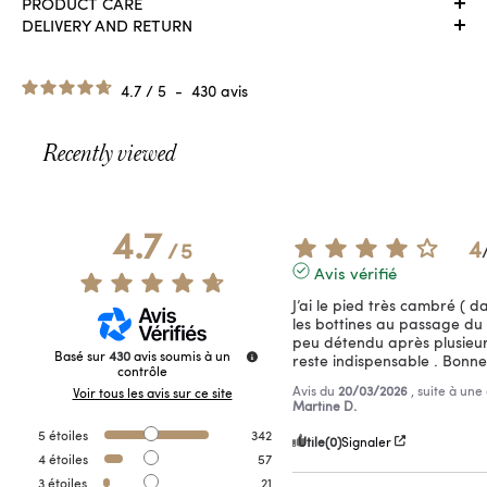
PRODUCT CARE
DELIVERY AND RETURN
4.7
/
5
-
430
avis
Recently viewed
4.7
4
/
5
Avis vérifié
J’ai le pied très cambré ( da
les bottines au passage du c
peu détendu après plusieurs
Basé sur
430
avis soumis à un
reste indispensable . Bonn
contrôle
Avis du
20/03/2026
, suite à un
Voir tous les avis sur ce site
Martine D.
5
étoiles
342
Utile
(0)
Signaler
4
étoiles
57
3
étoiles
21