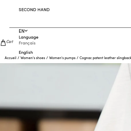
SECOND HAND
EN
Language
Cart
Français
English
/
/
/
Cognac patent leather slingba
Accueil
Women's shoes
Women's pumps