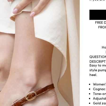
FREE 
FRO
Ha
QUESTIO
DESCRIPT
Easy to ma
style pump
heel.
Women'
Cognac 
Tone-on
Adjusta
Gold za