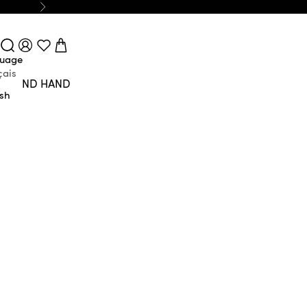
Next
Login
Search
Cart
uage
çais
SECOND HAND
ish