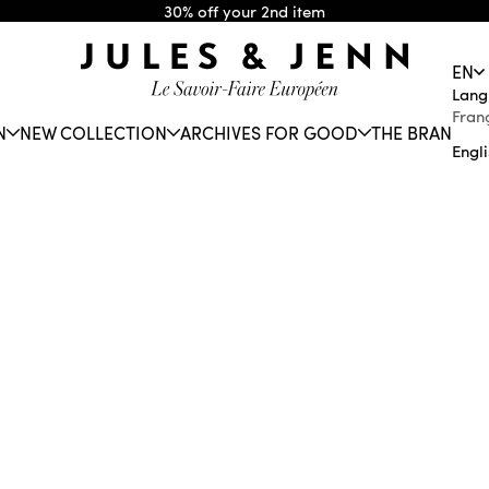
30% off your 2nd item
JULES & JENN
EN
Lang
Fran
N
NEW COLLECTION
ARCHIVES FOR GOOD
THE BRAND
Engl