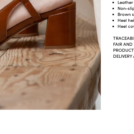
Leather 
Non-slip
Brown s
Heel he
Heel co
TRACEABI
FAIR AND
PRODUCT
DELIVERY