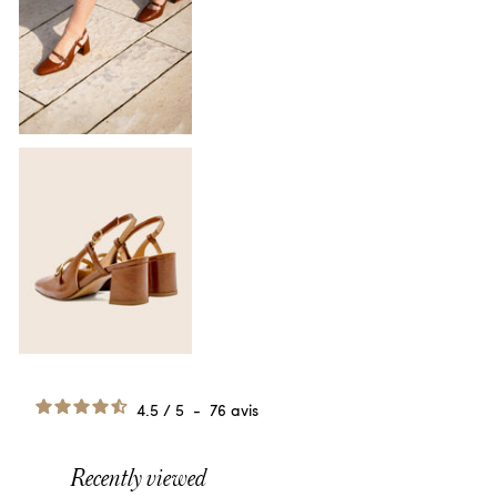
4.5
/
5
-
76
avis
Recently viewed