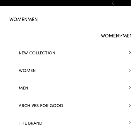
Skip to content
Previous
WOMEN
MEN
WOMEN
ME
NEW COLLECTION
WOMEN
MEN
ARCHIVES FOR GOOD
THE BRAND