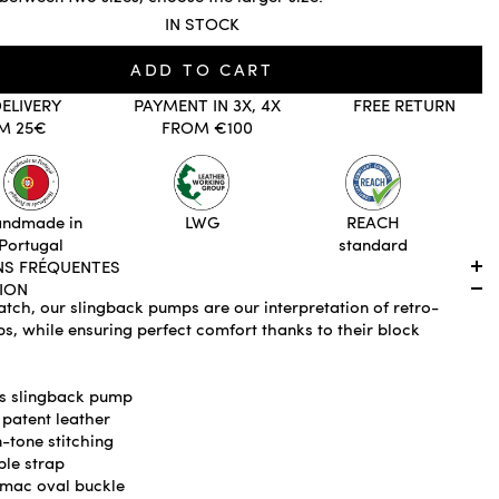
IN STOCK
ADD TO CART
DELIVERY
PAYMENT IN 3X, 4X
FREE RETURN
M 25€
FROM €100
ndmade in
LWG
REACH
Portugal
standard
NS FRÉQUENTES
ION
tch, our slingback pumps are our interpretation of retro-
s, while ensuring perfect comfort thanks to their block
s slingback pump
patent leather
-tone stitching
ble strap
mac oval buckle