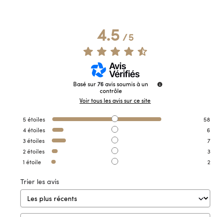
4.5
/
5
Basé sur
76
avis soumis à un
contrôle
Voir tous les avis sur ce site
5
étoiles
58
4
étoiles
6
3
étoiles
7
2
étoiles
3
1
étoile
2
Trier les avis