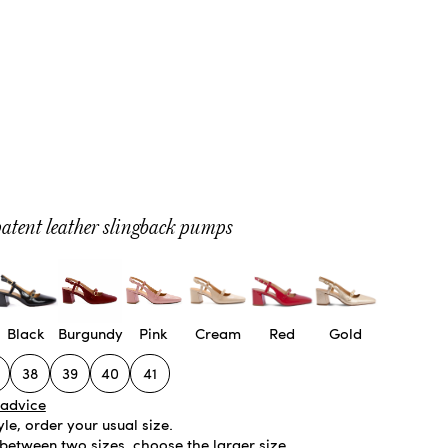
atent leather slingback pumps
Black
Burgundy
Pink
Cream
Red
Gold
38
39
40
41
 advice
tyle, order your usual size.
 between two sizes, choose the larger size.