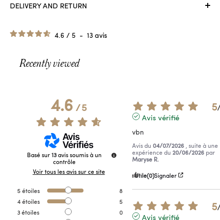
DELIVERY AND RETURN
4.6
/
5
-
13
avis
Recently viewed
4.6
5
/
5
Avis vérifié
vbn
Avis du
04/07/2026
, suite à une
expérience du
20/06/2026
par
Basé sur
13
avis soumis à un
Maryse R.
contrôle
Voir tous les avis sur ce site
Utile
(0)
Signaler
5
étoiles
8
4
étoiles
5
5
3
étoiles
0
Avis vérifié