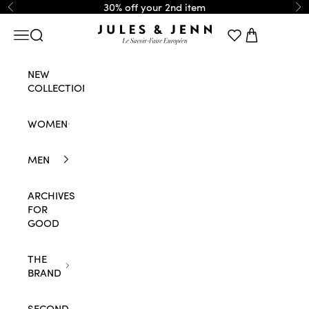
Skip to content
30% off your 2nd item
Previous
Ne
JULES & JENN
Navigation menu
Search
Cart
NEW
COLLECTION
WOMEN
MEN
ARCHIVES
FOR
GOOD
THE
BRAND
SECOND