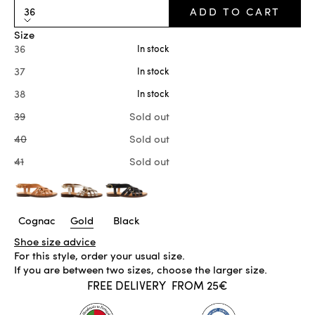
36
ADD TO CART
Size
36
In stock
37
In stock
38
In stock
39
Sold out
40
Sold out
41
Sold out
Cognac
Gold
Black
Shoe size advice
For this style, order your usual size.
If you are between two sizes, choose the larger size.
FREE DELIVERY
FROM 25€
IN STOCK