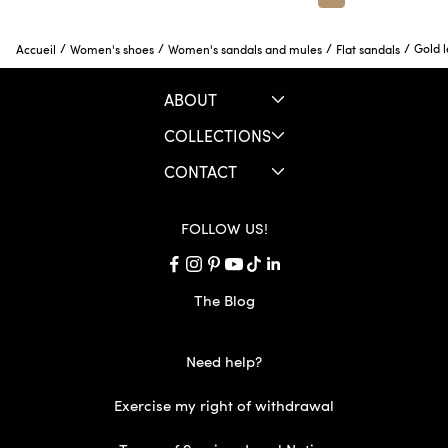
/
/
/
/
Gold l
Accueil
Women's shoes
Women's sandals and mules
Flat sandals
ABOUT
COLLECTIONS
CONTACT
FOLLOW US!
The Blog
Need help?
Exercise my right of withdrawal