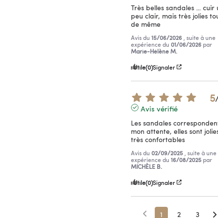
Très belles sandales … cuir 
peu clair, mais très jolies tou
de même
Avis du
15/06/2026
, suite à une
expérience du
01/06/2026
par
Marie-Hélène M.
Utile
(0)
Signaler
5
Avis vérifié
Les sandales correspondent
mon attente, elles sont jolies
très confortables
Avis du
02/09/2025
, suite à une
expérience du
16/08/2025
par
MICHÈLE B.
Utile
(0)
Signaler
1
2
3