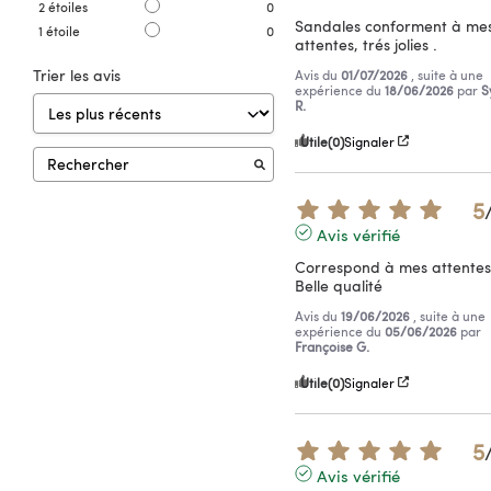
2
étoiles
0
Sandales conforment à mes
1
étoile
0
attentes, trés jolies .
Trier les avis
Avis du
01/07/2026
, suite à une
expérience du
18/06/2026
par
S
R.
Utile
(0)
Signaler
5
Avis vérifié
Correspond à mes attentes 
Belle qualité
Avis du
19/06/2026
, suite à une
expérience du
05/06/2026
par
Françoise G.
Utile
(0)
Signaler
5
Avis vérifié