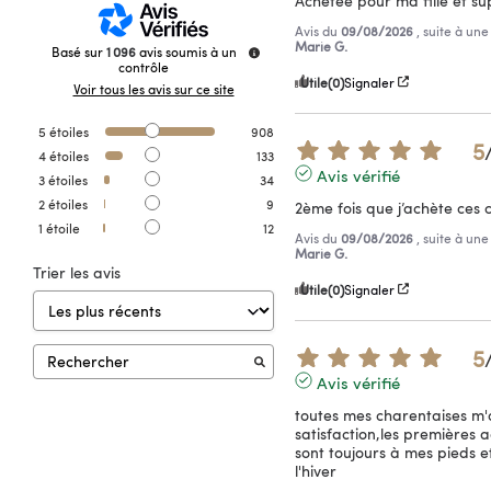
Achetée pour ma fille et sup
Avis du
09/08/2026
, suite à un
Marie G.
Basé sur
1 096
avis soumis à un
contrôle
Utile
(0)
Signaler
Voir tous les avis sur ce site
5
étoiles
908
5
4
étoiles
133
Avis vérifié
3
étoiles
34
2
étoiles
9
2ème fois que j’achète ces 
1
étoile
12
Avis du
09/08/2026
, suite à un
Marie G.
Trier les avis
Utile
(0)
Signaler
5
Avis vérifié
toutes mes charentaises m'o
satisfaction,les premières a
sont toujours à mes pieds et
l'hiver