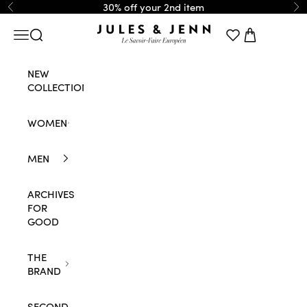
Skip to content
30% off your 2nd item
Previous
Ne
JULES & JENN
Navigation menu
Search
Cart
NEW
COLLECTION
WOMEN
MEN
ARCHIVES
FOR
GOOD
THE
BRAND
SECOND