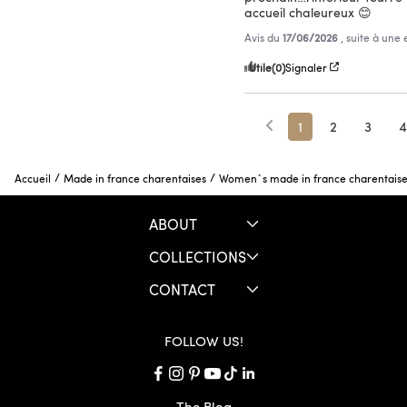
accueil chaleureux 😊
Avis du
17/06/2026
, suite à une
Utile
(0)
Signaler
1
2
3
4
/
/
Accueil
Made in france charentaises
Women´s made in france charentaise
ABOUT
COLLECTIONS
CONTACT
FOLLOW US!
The Blog