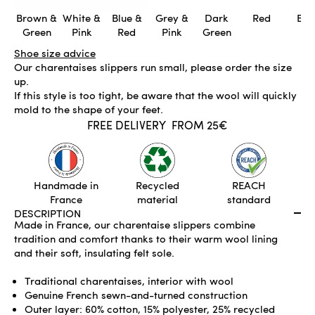
Brown &
White &
Blue &
Grey &
Dark
Red
Blu
Green
Pink
Red
Pink
Green
Shoe size advice
Our charentaises slippers run small, please order the size
up.
If this style is too tight, be aware that the wool will quickly
mold to the shape of your feet.
FREE DELIVERY
FROM 25€
ONLY 1 LEFT
ADD TO CART
Handmade in
Recycled
REACH
France
material
standard
DESCRIPTION
Made in France, our charentaise slippers combine
tradition and comfort thanks to their warm wool lining
and their soft, insulating felt sole.
Traditional charentaises, interior with wool
Genuine French sewn-and-turned construction
Outer layer: 60% cotton, 15% polyester, 25% recycled