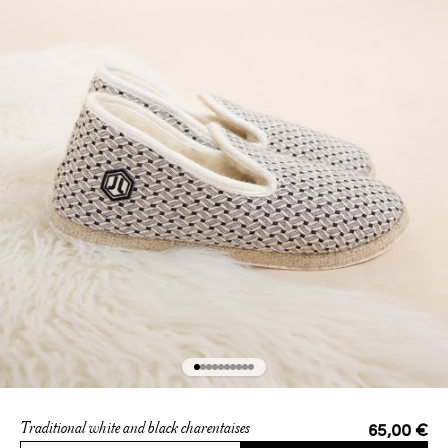
Go to item 1
Go to item 2
Go to item 3
Go to item 4
Go to item 5
Go to item 6
Go to item 7
Go to item 8
Go to item 9
Go to item 10
Sale price
65,00 €
Traditional white and black charentaises