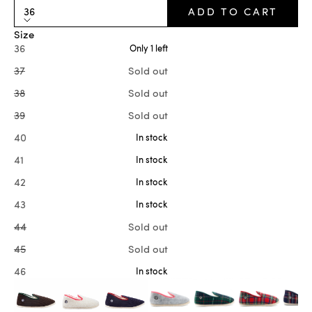
36
ADD TO CART
Size
36
Only 1 left
37
Sold out
38
Sold out
39
Sold out
40
In stock
41
In stock
42
In stock
43
In stock
44
Sold out
45
Sold out
46
In stock