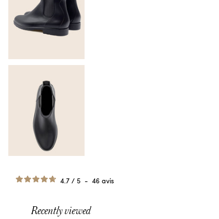
4.7
/
5
-
46
avis
Recently viewed