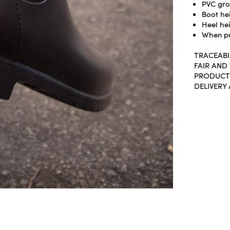
PVC gro
Boot he
Heel he
When pu
TRACEABI
FAIR AND
PRODUCT
DELIVERY