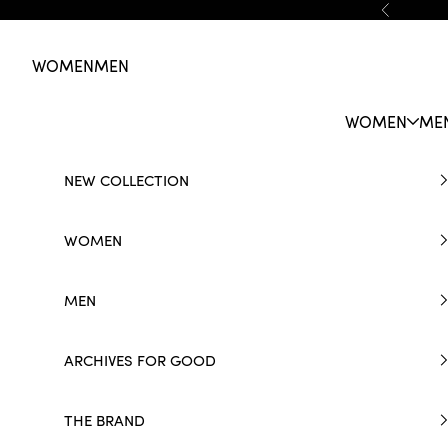
Skip to content
Previous
WOMEN
MEN
WOMEN
ME
NEW COLLECTION
WOMEN
MEN
ARCHIVES FOR GOOD
THE BRAND