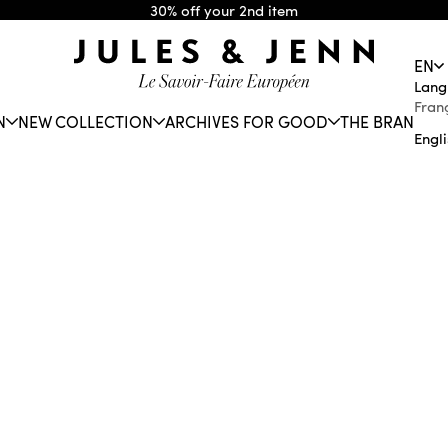
30% off your 2nd item
JULES & JENN
EN
Lang
Fran
N
NEW COLLECTION
ARCHIVES FOR GOOD
THE BRAND
Engl