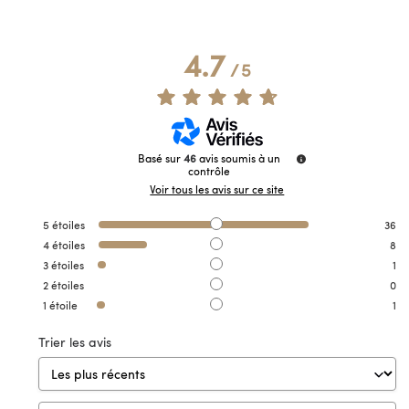
4.7
/
5
Basé sur
46
avis soumis à un
contrôle
Voir tous les avis sur ce site
5
étoiles
36
4
étoiles
8
3
étoiles
1
2
étoiles
0
1
étoile
1
Trier les avis