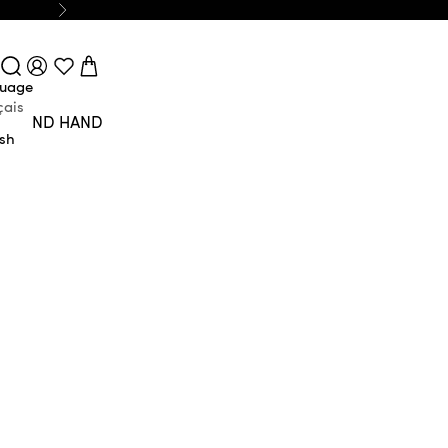
Next
Login
Search
Cart
uage
çais
SECOND HAND
ish