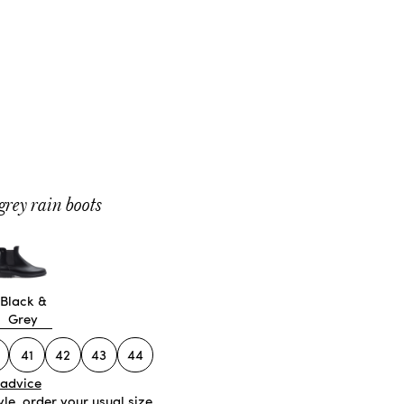
grey rain boots
Black &
Grey
41
42
43
44
 advice
tyle, order your usual size.