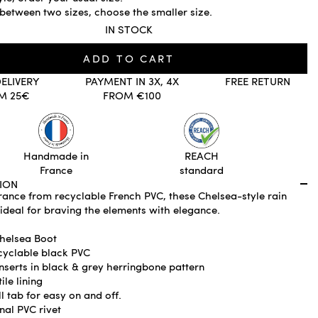
 between two sizes, choose the smaller size.
IN STOCK
ADD TO CART
DELIVERY
PAYMENT IN 3X, 4X
FREE RETURN
M 25€
FROM €100
Handmade in
REACH
France
standard
ION
rance from recyclable French PVC, these Chelsea-style rain
ideal for braving the elements with elegance.
helsea Boot
cyclable black PVC
inserts in black & grey herringbone pattern
ile lining
l tab for easy on and off.
al PVC rivet