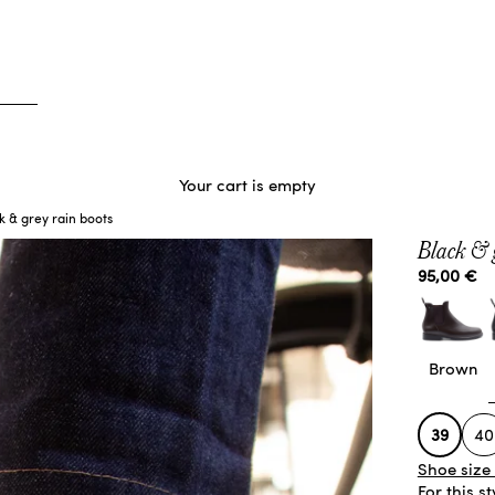
Your cart is empty
k & grey rain boots
Black & 
Sale price
95,00 €
Brown
39
40
Shoe size
For this s