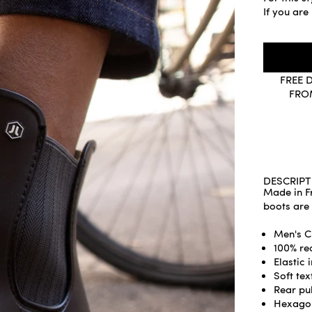
If you are
FREE 
FRO
DESCRIPT
Made in F
boots are 
Men's C
100% re
Elastic 
Soft text
Rear pul
Hexagon