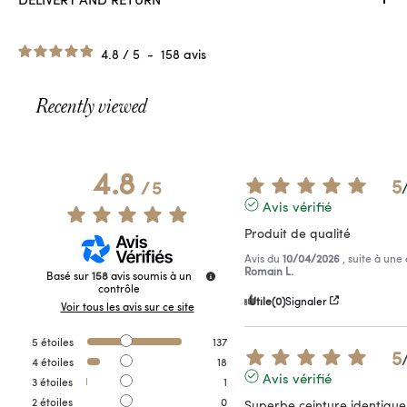
4.8
/
5
-
158
avis
Recently viewed
4.8
5
/
5
Avis vérifié
Produit de qualité
Avis du
10/04/2026
, suite à un
Romain L.
Basé sur
158
avis soumis à un
contrôle
Utile
(0)
Signaler
Voir tous les avis sur ce site
5
étoiles
137
5
4
étoiles
18
Avis vérifié
3
étoiles
1
2
étoiles
0
Superbe ceinture identique 