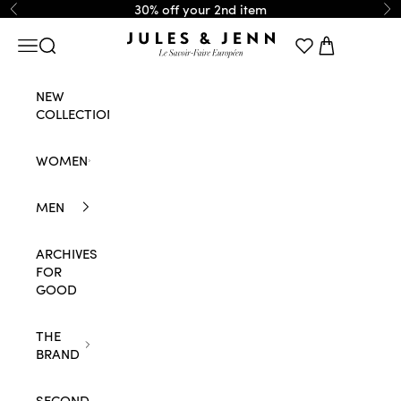
Skip to content
30% off your 2nd item
Previous
Ne
JULES & JENN
Navigation menu
Search
Cart
NEW
COLLECTION
WOMEN
MEN
ARCHIVES
FOR
GOOD
THE
BRAND
SECOND