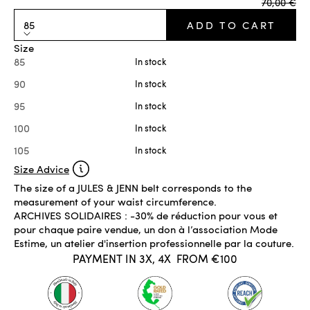
Regular pr
70,00 €
85
ADD TO CART
Size
85
In stock
90
In stock
95
In stock
100
In stock
105
In stock
Size Advice
The size of a JULES & JENN belt corresponds to the
measurement of your waist circumference.
ARCHIVES SOLIDAIRES : -30% de réduction pour vous et
pour chaque paire vendue, un don à l’association Mode
Estime, un atelier d'insertion professionnelle par la couture.
PAYMENT IN 3X, 4X
FROM €100
IN STOCK
ADD TO CART