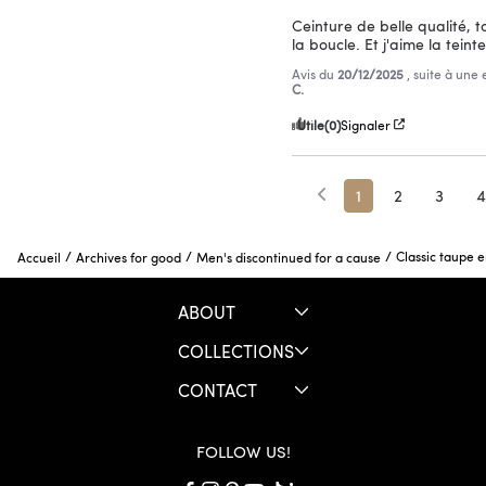
Ceinture de belle qualité, t
la boucle. Et j'aime la teint
Avis du
20/12/2025
, suite à une
C.
Utile
(0)
Signaler
1
2
3
4
/
/
/
Classic taupe 
Accueil
Archives for good
Men's discontinued for a cause
ABOUT
COLLECTIONS
CONTACT
FOLLOW US!