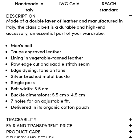
Handmade in
LWG Gold
REACH
Italy
standard
DESCRIPTION
Made of a double layer of leather and manufactured in
Italy, the classic belt is a durable and high-end
accessory, an essential part of your wardrobe.
Men's belt
Taupe engraved leather
Lining in vegetable-tanned leather
Raw edge cut and saddle stitch seam
Edge dyeing, tone on tone
Silver brushed metal buckle
Single pass
Belt width: 3.5 cm
Buckle dimensions: 5.5 cm x 4.5 cm
7 holes for an adjustable fit.
Delivered in its organic cotton pouch
TRACEABILITY
FAIR AND TRANSPARENT PRICE
PRODUCT CARE
DELIVERY AND RETURN