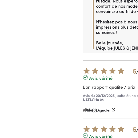
l'usage. Nous espéron
confort de nos modèl
convaincre au fil de 
N'hésitez pas à nous 
impressions plus détai
semaines !

Belle journée, 

L'équipe JULES & JEN
5
Avis vérifié
Bon rapport qualité / prix
Avis du
20/12/2025
, suite à une
NATACHA M.
Utile
(0)
Signaler
5
Avis vérifié