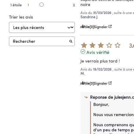
noire
1
étoile
2
Avis du
31/03/2026
, suite à une
Trier les avis
Sandrine J.
Utile
(0)
Signaler
3
Avis vérifié
Je verrais plus tard !
Avis du
19/02/2026
, suite à un
M.
Utile
(0)
Signaler
Réponse de
julesjenn.
Bonjour,

Nous vous remercions
Nous comprenons que
d'un peu de temps pou