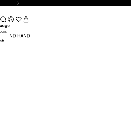
Next
Login
Search
Cart
uage
çais
SECOND HAND
ish