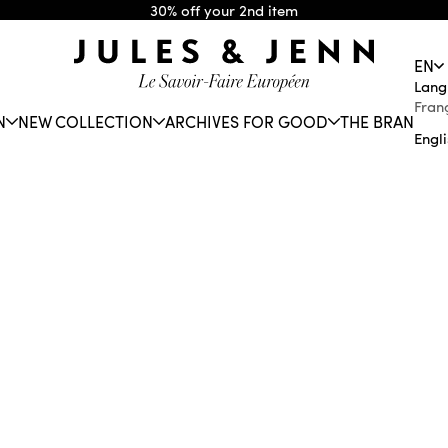
30% off your 2nd item
JULES & JENN
EN
Lang
Fran
N
NEW COLLECTION
ARCHIVES FOR GOOD
THE BRAND
Engl