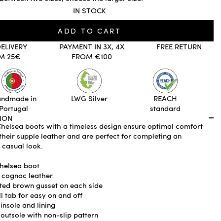
IN STOCK
ADD TO CART
DELIVERY
PAYMENT IN 3X, 4X
FREE RETURN
M 25€
FROM €100
ndmade in
LWG Silver
REACH
Portugal
standard
ION
helsea boots with a timeless design ensure optimal comfort
their supple leather and are perfect for completing an
 casual look.
helsea boot
cognac leather
ated brown gusset on each side
l tab for easy on and off
insole and lining
outsole with non-slip pattern