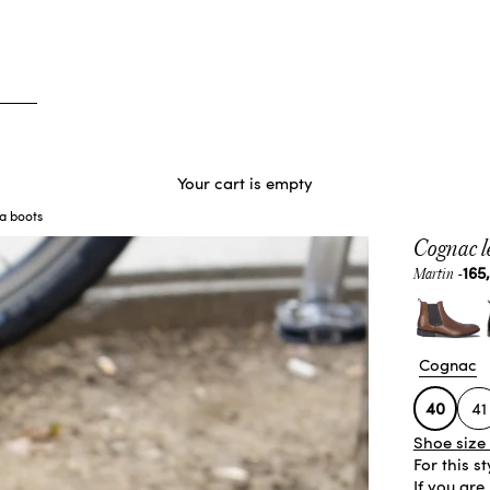
Your cart is empty
a boots
Cognac l
Sal
165
Martin -
Cognac
40
41
Shoe size
For this s
If you are