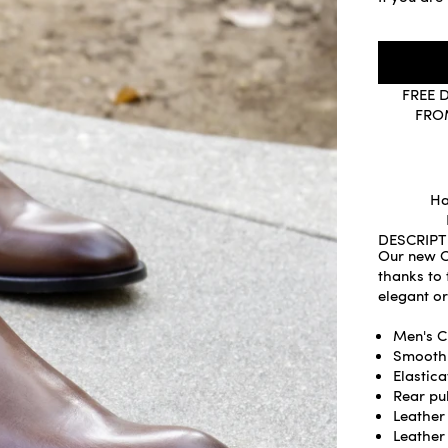
FREE 
FRO
Ha
DESCRIPT
Our new C
thanks to 
elegant or
Men's C
Smooth 
Elastic
Rear pul
Leather 
Leather 