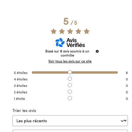
5
/
5
Basé sur
8
avis soumis à un
contrôle
Voir tous les avis sur ce site
5
étoiles
8
4
étoiles
0
3
étoiles
0
2
étoiles
0
1
étoile
0
Trier les avis