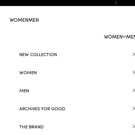
Skip to content
Previous
WOMEN
MEN
WOMEN
ME
NEW COLLECTION
WOMEN
MEN
ARCHIVES FOR GOOD
THE BRAND