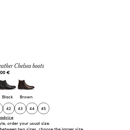
eather Chelsea boots
e price
,00 €
Black
Brown
42
43
44
45
 advice
tyle, order your usual size.
 between two sizes, choose the larger size.