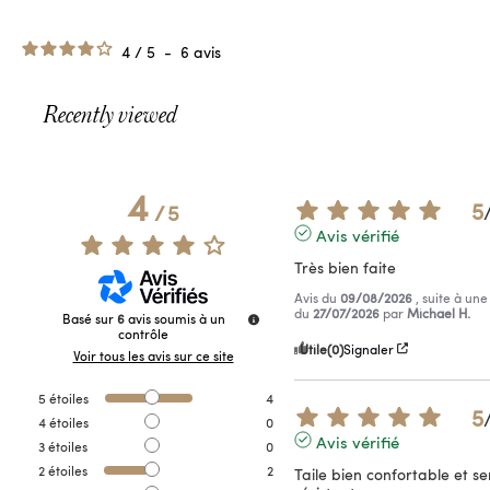
4
/
5
-
6
avis
Recently viewed
4
5
/
5
Avis vérifié
Très bien faite
Avis du
09/08/2026
, suite à un
du
27/07/2026
par
Michael H.
Basé sur
6
avis soumis à un
contrôle
Utile
(0)
Signaler
Voir tous les avis sur ce site
5
étoiles
4
5
4
étoiles
0
Avis vérifié
3
étoiles
0
2
étoiles
2
Taile bien confortable et se