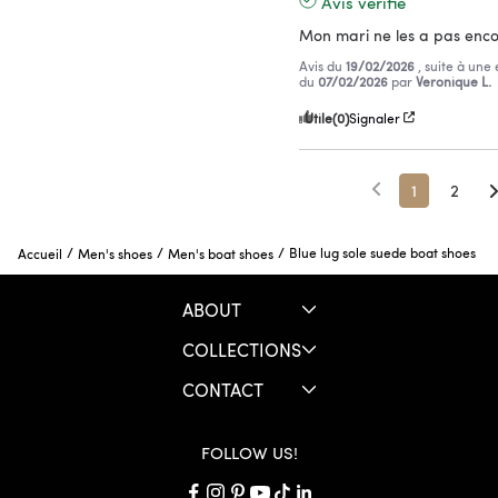
Avis vérifié
Mon mari ne les a pas enco
Avis du
19/02/2026
, suite à une
du
07/02/2026
par
Veronique L.
Utile
(0)
Signaler
1
2
/
/
/
Blue lug sole suede boat shoes
Accueil
Men's shoes
Men's boat shoes
ABOUT
COLLECTIONS
CONTACT
FOLLOW US!