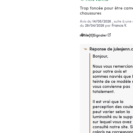
Trop foncée pour être camé
chaussures
Avis du
14/05/2026
, suite à une
du
29/04/2026
par
Francis V.
Utile
(0)
Signaler
Réponse de
julesjenn.
Bonjour,

Nous vous remercions
pour votre avis et 
sommes navrés que l
teinte de ce modèle n
vous convienne pas 
totalement.

Il est vrai que la 
perception des coule
peut varier selon la 
luminosité ou le suppo
sur lequel vous avez 
consulté notre site. Si 
coloris ne correspond