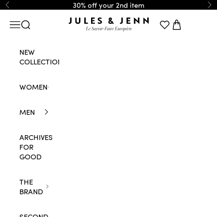
Skip to content
30% off your 2nd item
Previous
Ne
JULES & JENN
Navigation menu
Search
Cart
NEW
COLLECTION
WOMEN
MEN
ARCHIVES
FOR
GOOD
THE
BRAND
SECOND