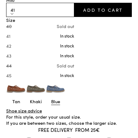
Milo
41
ADD TO CART
Size
40
Sold out
41
In stock
42
In stock
43
In stock
44
Sold out
45
In stock
Tan
Khaki
Blue
Shoe size advice
For this style, order your usual size.
If you are between two sizes, choose the larger size.
FREE DELIVERY
FROM 25€
IN STOCK