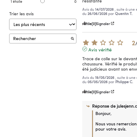
résistante
1
étoile
0
Avis du
14/07/2026
, suite à une
Trier les avis
du
26/06/2026
par
Quentin T.
Utile
(0)
Signaler
2
Avis vérifié
Trace de colle sur le devant
chaussure. Vérifié le produit
été judicieux avant son env
Avis du
19/05/2026
, suite à une
du
05/05/2026
par
Philippe C.
Utile
(0)
Signaler
Réponse de
julesjenn.
Bonjour,

Nous vous remercions
pour votre avis.
