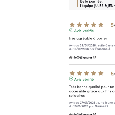
Belle journée.

l'équipe JULES & JEN
5
Avis vérifié
très agréable à porter
Avis du
29/01/2026
, suite à une
du
16/01/2026
par
Francine A.
Utile
(0)
Signaler
5
Avis vérifié
Très bonne qualité pour un 
accessible grâce aux fins de
solidaires
Avis du
27/01/2026
, suite à une
du
17/01/2026
par
Nisrine O.
Utile
(0)
Signaler