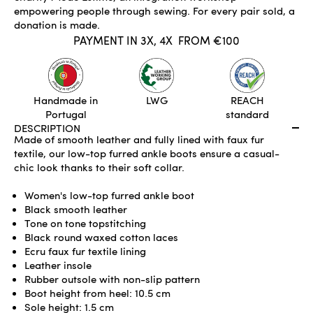
empowering people through sewing. For every pair sold, a
donation is made.
PAYMENT IN 3X, 4X
FROM €100
IN STOCK
ADD TO CART
Handmade in
LWG
REACH
Portugal
standard
DESCRIPTION
Made of smooth leather and fully lined with faux fur
textile, our low-top furred ankle boots ensure a casual-
chic look thanks to their soft collar.
Women's low-top furred ankle boot
Black smooth leather
Tone on tone topstitching
Black round waxed cotton laces
Ecru faux fur textile lining
Leather insole
Rubber outsole with non-slip pattern
Boot height from heel: 10.5 cm
Sole height: 1.5 cm