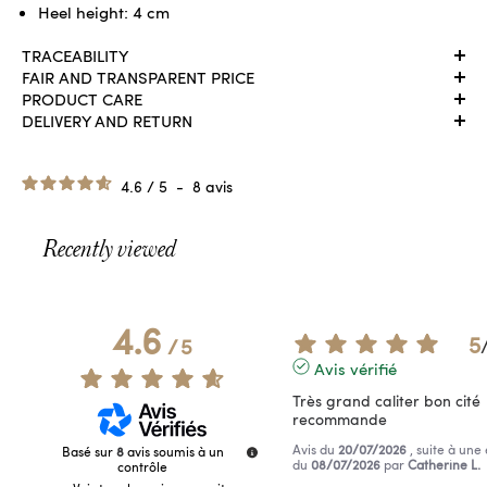
Heel height: 4 cm
TRACEABILITY
FAIR AND TRANSPARENT PRICE
PRODUCT CARE
DELIVERY AND RETURN
4.6
/
5
-
8
avis
Recently viewed
4.6
5
/
5
Avis vérifié
Très grand caliter bon cité 
recommande
Avis du
20/07/2026
, suite à une
Basé sur
8
avis soumis à un
du
08/07/2026
par
Catherine L.
contrôle