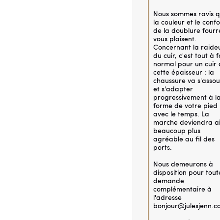
Nous sommes ravis q
la couleur et le confor
de la doublure fourré
vous plaisent. 
Concernant la raideu
du cuir, c'est tout à fa
normal pour un cuir 
cette épaisseur : la 
chaussure va s'assoup
et s'adapter 
progressivement à la
forme de votre pied 
avec le temps. La 
marche deviendra ain
beaucoup plus 
agréable au fil des 
ports.

Nous demeurons à 
disposition pour toute
demande 
complémentaire à 
l'adresse 
bonjour@julesjenn.co