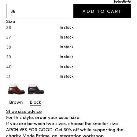
Regular pr
155,00 €
36
ADD TO CART
Size
36
In stock
37
In stock
38
In stock
39
In stock
40
In stock
41
In stock
Brown
Black
Shoe size advice
For this style, order your usual size.
If you are between two sizes, choose the smaller size.
ARCHIVES FOR GOOD: Get 30% off while supporting the
charity Mode Estime, an integration workshop