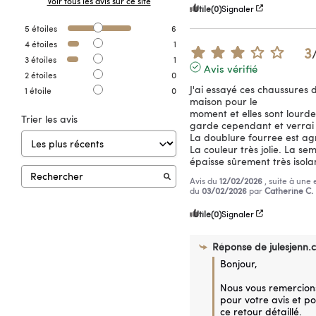
Voir tous les avis sur ce site
Utile
(0)
Signaler
5
étoiles
6
4
étoiles
1
3
3
étoiles
1
Avis vérifié
2
étoiles
0
J'ai essayé ces chaussures d
1
étoile
0
maison pour le

moment et elles sont lourdes 
Trier les avis
garde cependant et verrai a
La doublure fourree est agr
La couleur très jolie. La seme
épaisse sûrement très isola
Avis du
12/02/2026
, suite à une
du
03/02/2026
par
Catherine C.
Utile
(0)
Signaler
Réponse de
julesjenn.
Bonjour,

Nous vous remercions
pour votre avis et po
ce retour détaillé.
