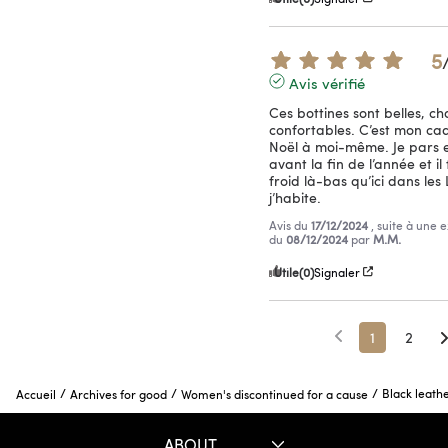
5
Avis vérifié
Ces bottines sont belles, ch
confortables. C’est mon ca
Noël à moi-même. Je pars 
avant la fin de l’année et il f
froid là-bas qu’ici dans les
j’habite.
Avis du
17/12/2024
, suite à une 
du
08/12/2024
par
M.M.
Utile
(0)
Signaler
1
2
/
/
/
Black leath
Accueil
Archives for good
Women's discontinued for a cause
ABOUT