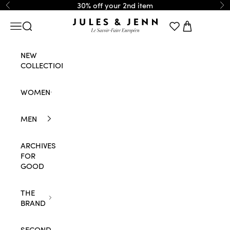
Skip to content
30% off your 2nd item
Previous
Ne
JULES & JENN
Navigation menu
Search
Cart
NEW
COLLECTION
WOMEN
MEN
ARCHIVES
FOR
GOOD
THE
BRAND
SECOND