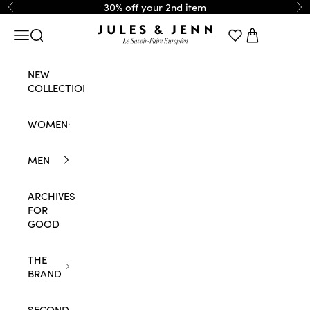
Skip to content
30% off your 2nd item
Previous
Ne
JULES & JENN
Navigation menu
Search
Cart
NEW
COLLECTION
WOMEN
MEN
ARCHIVES
FOR
GOOD
THE
BRAND
SECOND