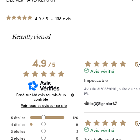
4.9
/
5
-
138
avis
Recently viewed
4.9
5
/
5
Avis vérifié
Impeccable
Avis du
31/03/2026
, suite à une
M.
Basé sur
138
avis soumis à un
contrôle
Utile
(0)
Signaler
Voir tous les avis sur ce site
5
étoiles
126
5
4
étoiles
9
Avis vérifié
3
étoiles
2
2
étoiles
0
Très belle ceinture