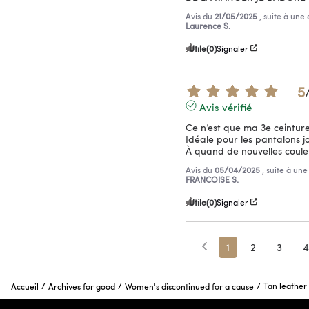
Avis du
21/05/2025
, suite à un
Laurence S.
Utile
(0)
Signaler
5
Avis vérifié
Ce n’est que ma 3e ceinture
Idéale pour les pantalons jol
À quand de nouvelles coule
Avis du
05/04/2025
, suite à un
FRANCOISE S.
Utile
(0)
Signaler
1
2
3
4
/
/
/
Tan leather
Accueil
Archives for good
Women's discontinued for a cause