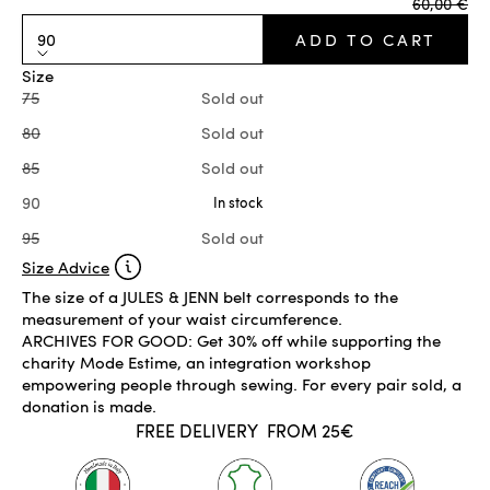
Regular pr
60,00 €
90
ADD TO CART
Size
75
Sold out
80
Sold out
85
Sold out
90
In stock
95
Sold out
Size Advice
The size of a JULES & JENN belt corresponds to the
measurement of your waist circumference.
ARCHIVES FOR GOOD: Get 30% off while supporting the
charity Mode Estime, an integration workshop
empowering people through sewing. For every pair sold, a
donation is made.
FREE DELIVERY
FROM 25€
IN STOCK
ADD TO CART