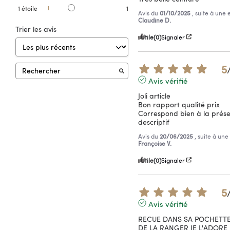
1
étoile
1
Avis du
01/10/2025
, suite à une
Claudine D.
Trier les avis
Utile
(0)
Signaler
5
Avis vérifié
Joli article

Bon rapport qualité prix

Correspond bien à la présent
descriptif
Avis du
20/06/2025
, suite à un
Françoise V.
Utile
(0)
Signaler
5
Avis vérifié
RECUE DANS SA POCHETTE 
DE LA RANGER JE L'ADORE