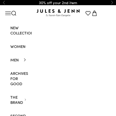
Skip to content
30% off your 2nd item
Previous
Ne
JULES & JENN
Navigation menu
Search
Cart
NEW
COLLECTION
WOMEN
MEN
ARCHIVES
FOR
GOOD
THE
BRAND
SECOND