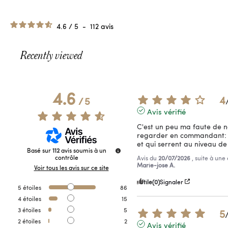
4.6
/
5
-
112
avis
Recently viewed
4.6
4
/
5
Avis vérifié
C'est un peu ma faute de n
regarder en commandant: je 
et qui serrent au niveau de 
Basé sur
112
avis soumis à un
contrôle
Avis du
20/07/2026
, suite à un
Marie-jose A.
Voir tous les avis sur ce site
Utile
(0)
Signaler
5
étoiles
86
4
étoiles
15
3
étoiles
5
5
2
étoiles
2
Avis vérifié