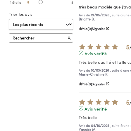
1
étoile
4
très beau modèle que j'avai
Trier les avis
Avis du
19/05/2026
, suite à un
Brigitte B.
Utile
(0)
Signaler
5
Avis vérifié
Très belle qualité et taille
Avis du
10/03/2026
, suite à un
Marie-Christine R.
Utile
(0)
Signaler
5
Avis vérifié
Très belle
Avis du
04/10/2025
, suite à un
Yannick M.