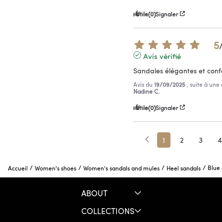
Utile
(0)
Signaler
5
Avis vérifié
Sandales élégantes et conf
Avis du
19/09/2025
, suite à un
Nadine C.
Utile
(0)
Signaler
1
2
3
4
/
/
/
/
Blue 
Accueil
Women's shoes
Women's sandals and mules
Heel sandals
ABOUT
COLLECTIONS