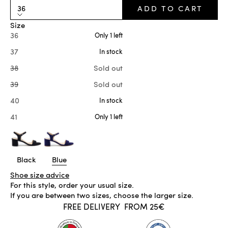
36
ADD TO CART
Size
36
Only 1 left
37
In stock
38
Sold out
39
Sold out
40
In stock
41
Only 1 left
Black
Blue
Shoe size advice
For this style, order your usual size.
If you are between two sizes, choose the larger size.
FREE DELIVERY
FROM 25€
ONLY 1 LEFT