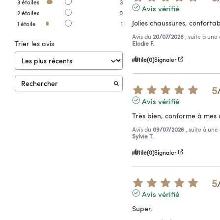
3
étoiles
3
Avis vérifié
2
étoiles
0
Jolies chaussures, conforta
1
étoile
1
Avis du
20/07/2026
, suite à un
Trier les avis
Elodie F.
Utile
(0)
Signaler
5
Avis vérifié
Très bien, conforme à mes 
Avis du
09/07/2026
, suite à un
Sylvie T.
Utile
(0)
Signaler
5
Avis vérifié
Super.