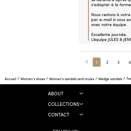
s'adapter à la forme 
Nous restons à votre 
par e-mail si vous s
avec notre équipe.

Excellente journée,

L’équipe JULES & JEN
1
2
3
4
/
/
/
/
Ta
Accueil
Women's shoes
Women's sandals and mules
Wedge sandals
ABOUT
COLLECTIONS
CONTACT
FOLLOW US!