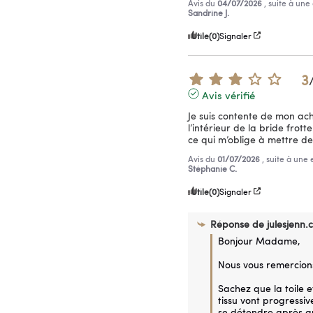
Avis du
04/07/2026
, suite à un
Sandrine J.
Utile
(0)
Signaler
3
Avis vérifié
Je suis contente de mon ach
l’intérieur de la bride frott
ce qui m’oblige à mettre d
Avis du
01/07/2026
, suite à une
Stéphanie C.
Utile
(0)
Signaler
Réponse de
julesjenn.
Bonjour Madame,

Nous vous remercions 
Sachez que la toile et
tissu vont progressiv
se détendre après qu