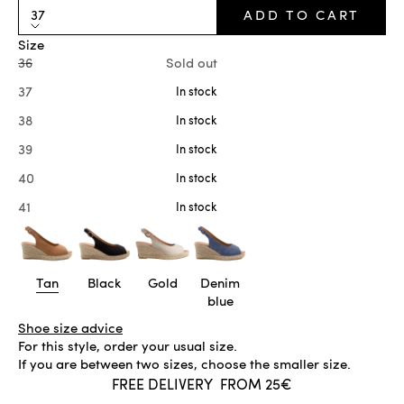
37
ADD TO CART
Size
36
Sold out
37
In stock
38
In stock
39
In stock
40
In stock
41
In stock
Tan
Black
Gold
Denim
blue
Shoe size advice
For this style, order your usual size.
If you are between two sizes, choose the smaller size.
FREE DELIVERY
FROM 25€
IN STOCK