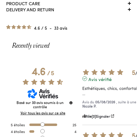
PRODUCT CARE
DELIVERY AND RETURN
4.6
/
5
-
33
avis
Recently viewed
4.6
5
/
5
Avis vérifié
Esthétiques, chics, conforta
…
Avis du
05/08/2026
, suite à un
Basé sur
33
avis soumis à un
Nicole P.
contrôle
Voir tous les avis sur ce site
Utile
(0)
Signaler
5
étoiles
25
4
étoiles
4
5