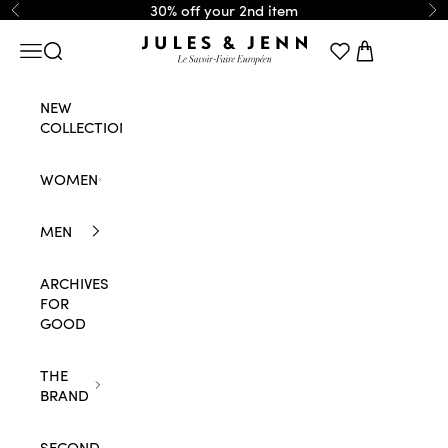
Skip to content
30% off your 2nd item
Previous
Ne
JULES & JENN
Navigation menu
Search
Cart
NEW
COLLECTION
WOMEN
MEN
ARCHIVES
FOR
GOOD
THE
BRAND
SECOND